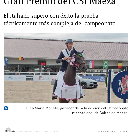
Gran Premio del CSI Maeza
El italiano superó con éxito la prueba
técnicamente más compleja del campeonato.
photo_camera
Luca María Moneta, ganador de la IV edición del Campeonato
Internacional de Saltos de Maeza.