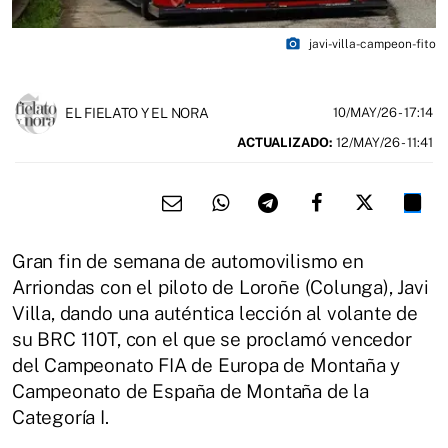
photo_camera
javi-villa-campeon-fito
EL FIELATO Y EL NORA
10/MAY/26
- 17:14
ACTUALIZADO:
12/MAY/26 - 11:41
Gran fin de semana de automovilismo en
Arriondas con el piloto de Loroñe (Colunga), Javi
Villa, dando una auténtica lección al volante de
su BRC 110T, con el que se proclamó vencedor
del Campeonato FIA de Europa de Montaña y
Campeonato de España de Montaña de la
Categoría I.