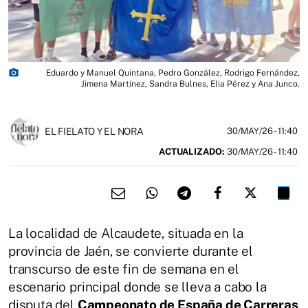
photo_camera
Eduardo y Manuel Quintana, Pedro González, Rodrigo Fernández,
Jimena Martínez, Sandra Bulnes, Elia Pérez y Ana Junco.
EL FIELATO Y EL NORA
30/MAY/26
- 11:40
ACTUALIZADO:
30/MAY/26 - 11:40
La localidad de Alcaudete, situada en la
provincia de Jaén, se convierte durante el
transcurso de este fin de semana en el
escenario principal donde se lleva a cabo la
disputa del
Campeonato de España de Carreras