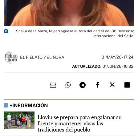
photo_camera
Sheila de la Maza, la parraguesa autora del cartel del 88 Descenso
Internacional del Sella.
EL FIELATO Y EL NORA
31/MAY/26
- 17:24
ACTUALIZADO:
01/JUN/26 - 10:32
+INFORMACIÓN
Lloviu se prepara para engalanar su
fuente y mantener vivas las
tradiciones del pueblo