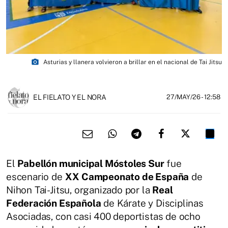
photo_camera
Asturias y llanera volvieron a brillar en el nacional de Tai Jitsu
EL FIELATO Y EL NORA
27/MAY/26
- 12:58
El
Pabellón municipal Móstoles Sur
fue
escenario de
XX Campeonato de España
de
Nihon Tai-Jitsu, organizado por la
Real
Federación Española
de Kárate y Disciplinas
Asociadas, con casi 400 deportistas de ocho