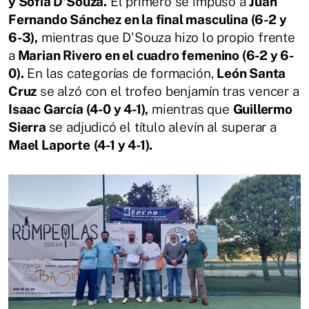
y Sofía D'Souza.
El primero se impuso a
Juan
Fernando Sánchez en la final masculina (6-2 y
6-3),
mientras que D'Souza hizo lo propio frente
a
Marian Rivero en el cuadro femenino (6-2 y 6-
0).
En las categorías de formación,
León Santa
Cruz
se alzó con el trofeo benjamín tras vencer a
Isaac García (4-0 y 4-1),
mientras que
Guillermo
Sierra
se adjudicó el título alevín al superar a
Mael Laporte
(4-1 y 4-1).