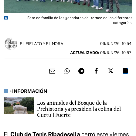
photo_camera
Foto de familia de los ganadores del torneo de las diferentes
categorías.
EL FIELATO Y EL NORA
06/JUN/26
- 10:54
ACTUALIZADO:
06/JUN/26 - 10:57
+INFORMACIÓN
Los animales del Bosque de la
Prehistoria ya presiden la colina del
Cuetu'l Fuerte
El
Club de Tenis Ribadesella
cerró este viernes