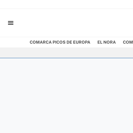
menu
COMARCA PICOS DE EUROPA
EL NORA
COM