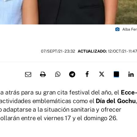
photo_camera
Alba Fer
07/SEPT/21
- 23:32
ACTUALIZADO:
12/OCT/21 - 11:4
ta atrás para su gran cita festival del año, el
Ecce
n actividades emblemáticas como el
Día del Gochu
o adaptarse a la situación sanitaria y ofrecer
larán entre el viernes 17 y el domingo 26.