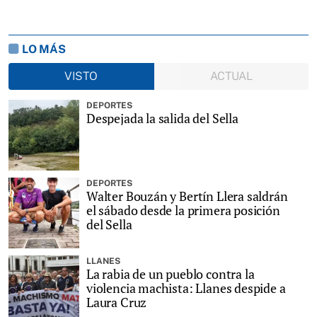
LO MÁS
VISTO
ACTUAL
DEPORTES
Despejada la salida del Sella
DEPORTES
Walter Bouzán y Bertín Llera saldrán
el sábado desde la primera posición
del Sella
LLANES
La rabia de un pueblo contra la
violencia machista: Llanes despide a
Laura Cruz