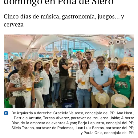
domingo en Pola de Siero
Cinco días de música, gastronomía, juegos… y
cerveza
photo_camera
De izquierda a derecha: Graciela Velasco, concejala del PP; Ana Nosti,
Patricia Antuña, Teresa Álvarez, portavoz de Izquierda Unida; Alberto
Díaz, de la empresa de eventos Alyan; Borja Lapuerta, concejal del PP;
Silvia Tárano, portavoz de Podemos, Juan Luis Berros, portavoz del PP;
y Paula Onis, concejala del PP.