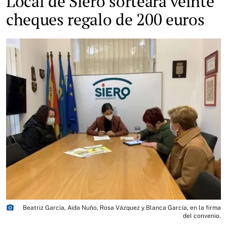
Local de Siero sorteará veinte
cheques regalo de 200 euros
photo_camera
Beatriz García, Aida Nuño, Rosa Vázquez y Blanca García, en la firma
del convenio.