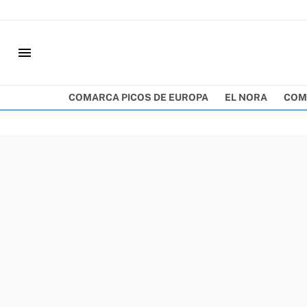
menu
COMARCA PICOS DE EUROPA
EL NORA
COM