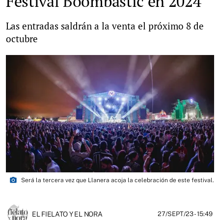
Festival Boombastic en 2024
Las entradas saldrán a la venta el próximo 8 de
octubre
photo_camera
Será la tercera vez que Llanera acoja la celebración de este festival.
EL FIELATO Y EL NORA
27/SEPT/23
- 15:49