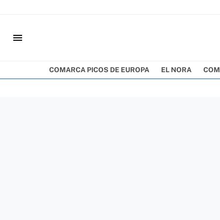
menu
COMARCA PICOS DE EUROPA
EL NORA
COM