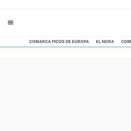
menu
COMARCA PICOS DE EUROPA
EL NORA
COM