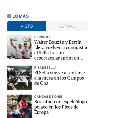
LO MÁS
VISTO
ACTUAL
DEPORTES
Walter Bouzán y Bertín
Llera vuelven a conquistar
el Sella tras un
espectacular sprint en
Ribadesella
RIBADESELLA
El Sella vuelve a sentarse
a la mesa en los Campos
de Oba
CANGAS DE ONÍS
Rescatado un espeleólogo
polaco en los Picos de
e
Europa