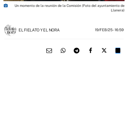
photo_camera
Un momento de la reunión de la Comisión (Foto del ayuntamiento de
Llanera)
EL FIELATO Y EL NORA
19/FEB/25
- 16:59