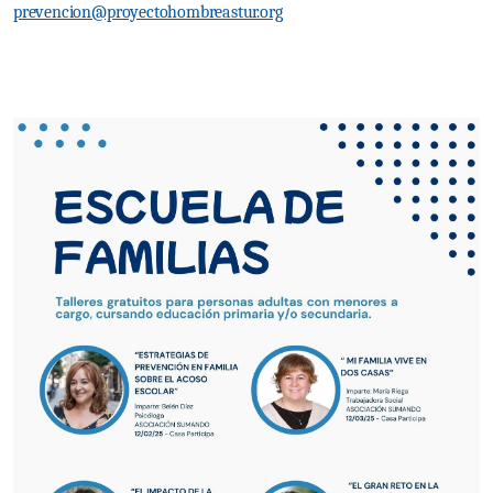
prevencion@proyectohombreastur.org