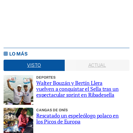
LO MÁS
VISTO
ACTUAL
DEPORTES
Walter Bouzán y Bertín Llera
vuelven a conquistar el Sella tras un
espectacular sprint en Ribadesella
CANGAS DE ONÍS
Rescatado un espeleólogo polaco en
los Picos de Europa