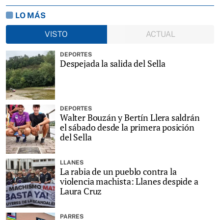
LO MÁS
VISTO
ACTUAL
DEPORTES
Despejada la salida del Sella
DEPORTES
Walter Bouzán y Bertín Llera saldrán
el sábado desde la primera posición
del Sella
LLANES
La rabia de un pueblo contra la
violencia machista: Llanes despide a
Laura Cruz
PARRES