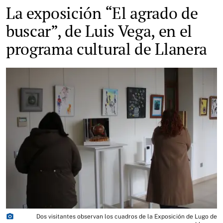
La exposición “El agrado de
buscar”, de Luis Vega, en el
programa cultural de Llanera
photo_camera
Dos visitantes observan los cuadros de la Exposición de Lugo de