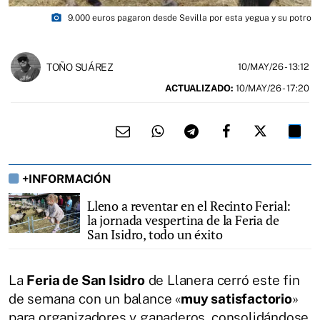
photo_camera
9.000 euros pagaron desde Sevilla por esta yegua y su potro
TOÑO SUÁREZ
10/MAY/26
- 13:12
ACTUALIZADO:
10/MAY/26 - 17:20
+INFORMACIÓN
Lleno a reventar en el Recinto Ferial:
la jornada vespertina de la Feria de
San Isidro, todo un éxito
La
Feria de San Isidro
de Llanera cerró este fin
de semana con un balance «
muy satisfactorio
»
para organizadores y ganaderos, consolidándose