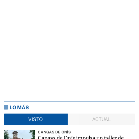
LO MÁS
VISTO
ACTUAL
CANGAS DE ONÍS
Cangas de Onís impulsa un taller de