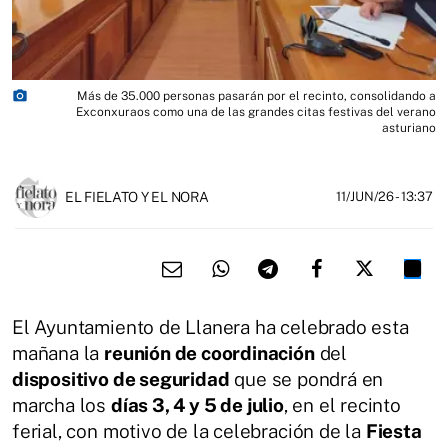
photo_camera
Más de 35.000 personas pasarán por el recinto, consolidando a
Exconxuraos como una de las grandes citas festivas del verano
asturiano
EL FIELATO Y EL NORA
11/JUN/26
- 13:37
El Ayuntamiento de Llanera ha celebrado esta
mañana la
reunión de coordinación
del
dispositivo de seguridad
que se pondrá en
marcha los
días 3, 4 y 5 de julio
, en el recinto
ferial, con motivo de la celebración de la
Fiesta