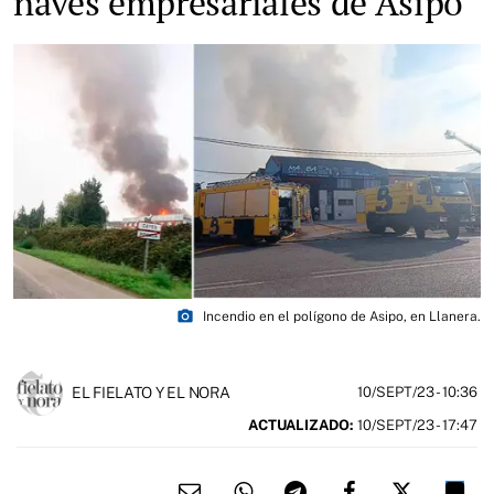
naves empresariales de Asipo
photo_camera
Incendio en el polígono de Asipo, en Llanera.
EL FIELATO Y EL NORA
10/SEPT/23
- 10:36
ACTUALIZADO:
10/SEPT/23 - 17:47