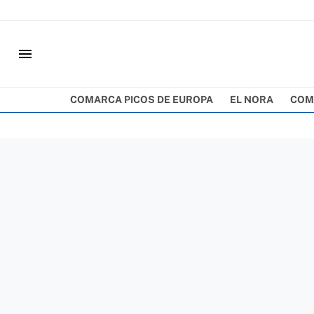
menu
COMARCA PICOS DE EUROPA
EL NORA
COM