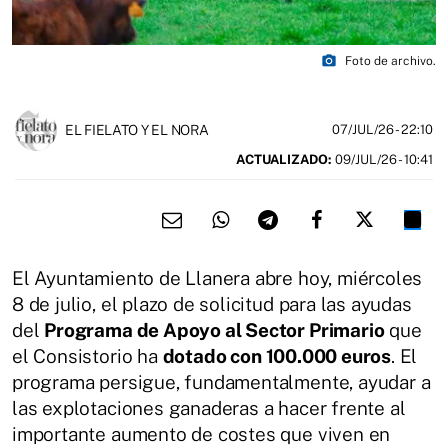
photo_camera
Foto de archivo.
EL FIELATO Y EL NORA
07/JUL/26
- 22:10
ACTUALIZADO:
09/JUL/26 - 10:41
El Ayuntamiento de Llanera abre hoy, miércoles
8 de julio, el plazo de solicitud para las ayudas
del
Programa de Apoyo al Sector Primario
que
el Consistorio ha
dotado con 100.000 euros
. El
programa persigue, fundamentalmente, ayudar a
las explotaciones ganaderas a hacer frente al
importante aumento de costes que viven en