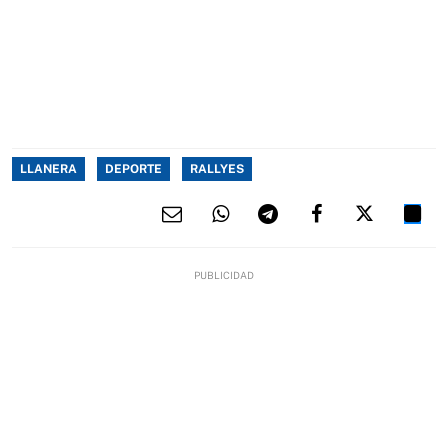
LLANERA
DEPORTE
RALLYES