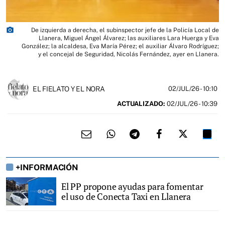
photo_camera
De izquierda a derecha, el subinspector jefe de la Policía Local de
Llanera, Miguel Ángel Álvarez; las auxiliares Lara Huerga y Eva
González; la alcaldesa, Eva María Pérez; el auxiliar Álvaro Rodríguez;
y el concejal de Seguridad, Nicolás Fernández, ayer en Llanera.
EL FIELATO Y EL NORA
02/JUL/26
- 10:10
ACTUALIZADO:
02/JUL/26 - 10:39
+INFORMACIÓN
El PP propone ayudas para fomentar
el uso de Conecta Taxi en Llanera