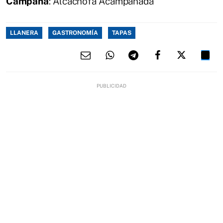
Campana
: Alcachofa Acampanada
LLANERA
GASTRONOMÍA
TAPAS