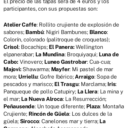
El precio de las tapas será de 4 euros y los
participantes, con sus propuestas son:
Atelier Caffe
: Rollito crujiente de explosión de
sabores;
Bambú
: Nigiri Bambunes;
Blanco
:
Colorín, colorado (palitroque de croquetas);
Crisol
: Bocachips;
El Panera:
Wellington
elpanerabar;
La Mundina
: Broquiyaqui;
Luna de
Cabo:
Vinovero;
Luneo Gastrobar
: Cua-cua;
Majovi:
Shawarma;
Mayfer
: Mi pastel de mar
mora;
Urriellu
: Gofre Ibérico;
Arraigo
: Sopa de
pescados y marisco;
El Trasgu
: Marclama;
Iris
:
Panqueque de pollo Catupiry;
La Llera
: La mina y
el mar;
La Nueva Alroca
: La Resurrección;
Peñausende
: Un toque diferente;
Plaza
: Montaña
Crujiente;
Rincón de Güela
: Los dulces de la
güela;
Sirocco
: Canelones mar y tierra;
La