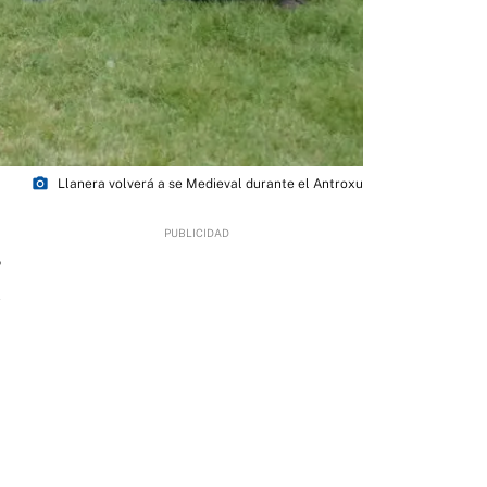
photo_camera
Llanera volverá a se Medieval durante el Antroxu
5