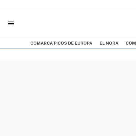
menu
COMARCA PICOS DE EUROPA
EL NORA
COM