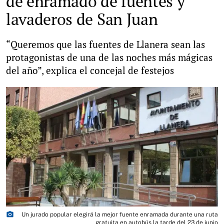
de enramado de fuentes y
lavaderos de San Juan
“Queremos que las fuentes de Llanera sean las
protagonistas de una de las noches más mágicas
del año”, explica el concejal de festejos
photo_camera
Un jurado popular elegirá la mejor fuente enramada durante una ruta
gratuita en autobús la tarde del 23 de junio