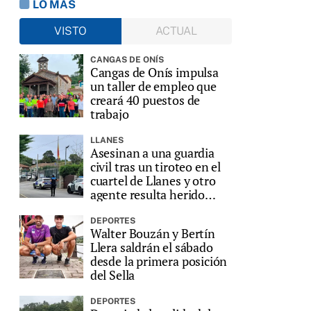
LO MÁS
VISTO
ACTUAL
CANGAS DE ONÍS
Cangas de Onís impulsa
un taller de empleo que
creará 40 puestos de
trabajo
LLANES
Asesinan a una guardia
civil tras un tiroteo en el
cuartel de Llanes y otro
agente resulta herido
grave
DEPORTES
Walter Bouzán y Bertín
Llera saldrán el sábado
desde la primera posición
del Sella
o
DEPORTES