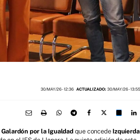
30/MAY/26
- 12:36
ACTUALIZADO:
30/MAY/26 - 13:5
l
Galardón por la Igualdad
que concede
Izquierda
o en el IES de Llanera. La quinta edición de este