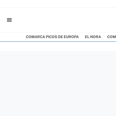
menu
COMARCA PICOS DE EUROPA
EL NORA
COM