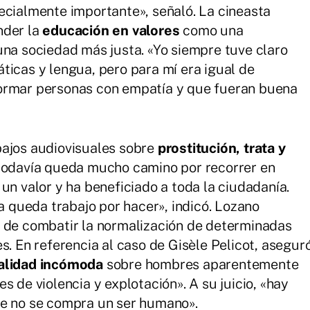
ecialmente importante», señaló. La cineasta
nder la
educación en valores
como una
una sociedad más justa. «Yo siempre tuve claro
ticas y lengua, pero para mí era igual de
formar personas con empatía y que fueran buena
bajos audiovisuales sobre
prostitución, trata y
e todavía queda mucho camino por recorrer en
 un valor y ha beneficiado a toda la ciudadanía.
queda trabajo por hacer», indicó. Lozano
d de combatir la normalización de determinadas
s. En referencia al caso de Gisèle Pelicot, asegur
alidad incómoda
sobre hombres aparentemente
s de violencia y explotación». A su juicio, «hay
e no se compra un ser humano».