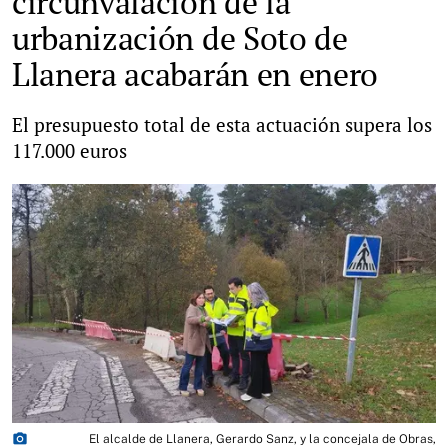
circunvalación de la
urbanización de Soto de
Llanera acabarán en enero
El presupuesto total de esta actuación supera los
117.000 euros
photo_camera
El alcalde de Llanera, Gerardo Sanz, y la concejala de Obras,