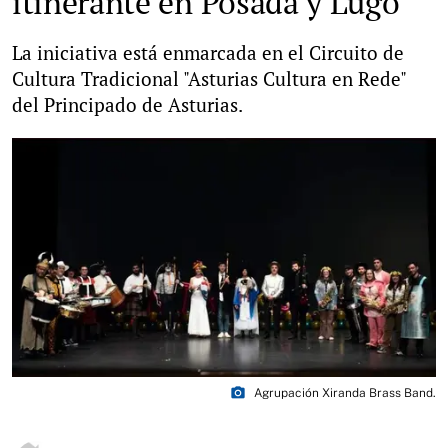
itinerante en Posada y Lugo
La iniciativa está enmarcada en el Circuito de
Cultura Tradicional "Asturias Cultura en Rede"
del Principado de Asturias.
photo_camera
Agrupación Xiranda Brass Band.