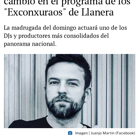
cambio en el programa de los
"Exconxuraos" de Llanera
La madrugada del domingo actuará uno de los
DJs y productores más consolidados del
panorama nacional.
photo_camera
Imagen | Juanjo Martín (Facebook)