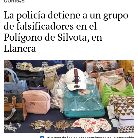
GORRAS
La policía detiene a un grupo
de falsificadores en el
Polígono de Silvota, en
Llanera
photo_camera
Algunos de los objetos requisados en la operación