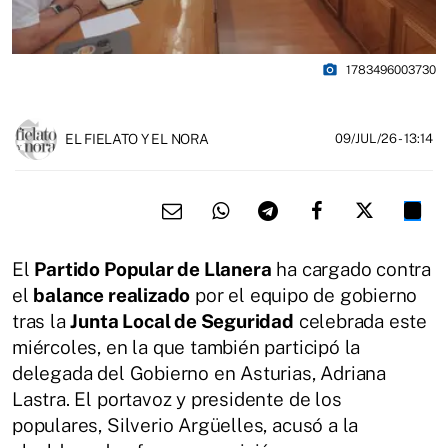
photo_camera
1783496003730
EL FIELATO Y EL NORA
09/JUL/26
- 13:14
El
Partido Popular de Llanera
ha cargado contra
el
balance realizado
por el equipo de gobierno
tras la
Junta Local de Seguridad
celebrada este
miércoles, en la que también participó la
delegada del Gobierno en Asturias, Adriana
Lastra. El portavoz y presidente de los
populares, Silverio Argüelles, acusó a la