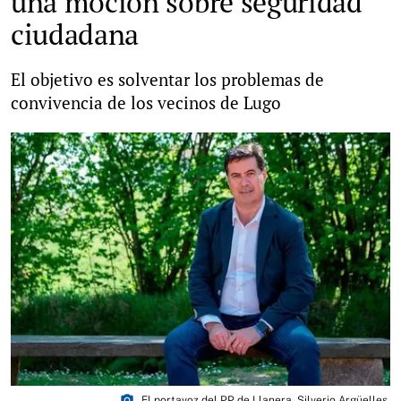
una moción sobre seguridad
ciudadana
El objetivo es solventar los problemas de
convivencia de los vecinos de Lugo
photo_camera
El portavoz del PP de Llanera, Silverio Argüelles.