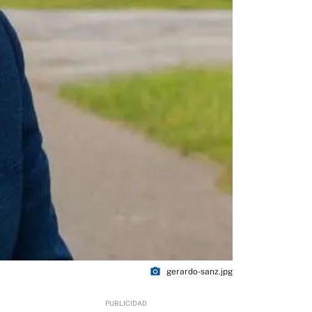
photo_camera
gerardo-sanz.jpg