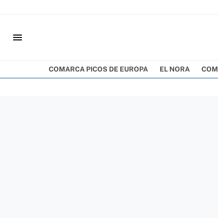
menu
COMARCA PICOS DE EUROPA
EL NORA
COM