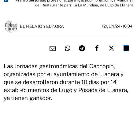
photo_camera
Premio del jurado profesional para «Cachopín premium La Mundina»
del Restaurante parrilla La Mundina, de Lugo de Llanera
EL FIELATO Y EL NORA
12/JUN/24
- 10:04
Las Jornadas gastronómicas del Cachopín,
organizadas por el ayuntamiento de Llanera y
que se desarrollaron durante 10 días por 14
establecimientos de Lugo y Posada de Llanera,
ya tienen ganador.