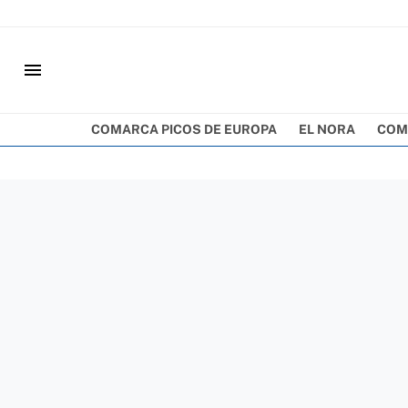
menu
COMARCA PICOS DE EUROPA
EL NORA
COM