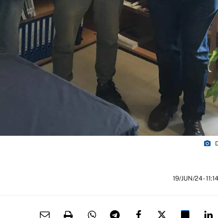
photo_camera
D
19/JUN/24
- 11:1