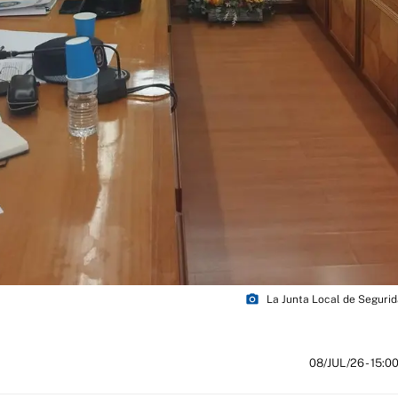
photo_camera
La Junta Local de Segurid
08/JUL/26
- 15:0