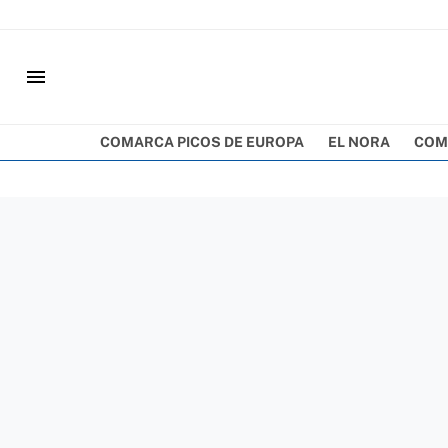
menu
COMARCA PICOS DE EUROPA
EL NORA
COM