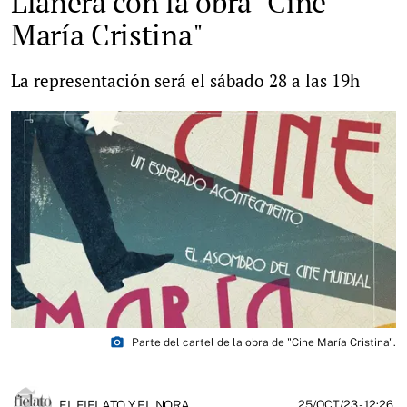
Llanera con la obra "Cine
María Cristina"
La representación será el sábado 28 a las 19h
photo_camera
Parte del cartel de la obra de "Cine María Cristina".
EL FIELATO Y EL NORA
25/OCT/23
- 12:26