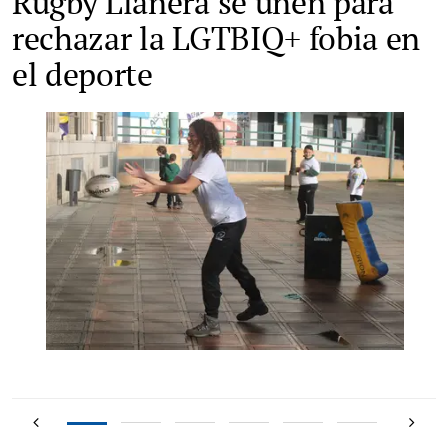
Rugby Llanera se unen para
rechazar la LGTBIQ+ fobia en
el deporte
3