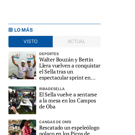
LO MÁS
VISTO
ACTUAL
DEPORTES
Walter Bouzán y Bertín
Llera vuelven a conquistar
el Sella tras un
espectacular sprint en
Ribadesella
RIBADESELLA
El Sella vuelve a sentarse
a la mesa en los Campos
de Oba
CANGAS DE ONÍS
Rescatado un espeleólogo
polaco en los Picos de