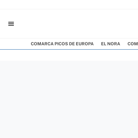
menu
COMARCA PICOS DE EUROPA
EL NORA
COM