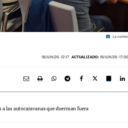
photo_camera
La comisi
18/JUN/26
- 12:17
ACTUALIZADO:
18/JUN/26 - 17:0
s a las autocaravanas que duerman fuera