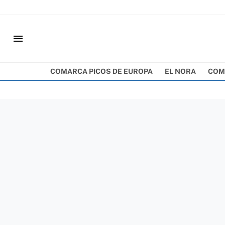
menu
COMARCA PICOS DE EUROPA
EL NORA
COM