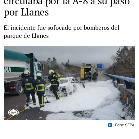
circulaba por la A-8 a su paso
por Llanes
El incidente fue sofocado por bomberos del
parque de Llanes
photo_camera
Foto: SEPA.