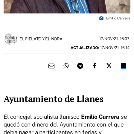
photo_camera
Emilio Carrera
EL FIELATO Y EL NORA
17/NOV/21
- 16:07
ACTUALIZADO:
17/NOV/21 - 16:14
Ayuntamiento de Llanes
El concejal socialista llanisco
Emilio Carrera
se
quedó con dinero del Ayuntamiento con el que
debía pagar a participantes en ferias y