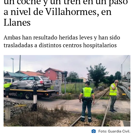
un coche y un tren en un paso
a nivel de Villahormes, en
Llanes
Ambas han resultado heridas leves y han sido
trasladadas a distintos centros hospitalarios
photo_camera
Foto: Guardia Civil.