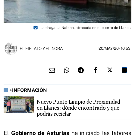
photo_camera
La draga La Nalona, atracada en el puerto de Llanes.
EL FIELATO Y EL NORA
20/MAY/26
- 16:53
+INFORMACIÓN
Nuevo Punto Limpio de Proximidad
en Llanes: dónde encontrarlo y qué
podrás reciclar
El
Gobierno de Asturias
ha iniciado las labores