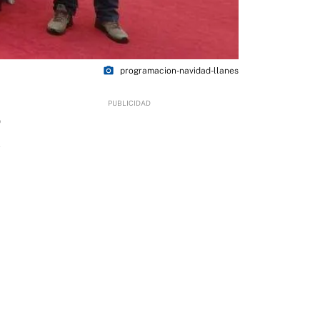
photo_camera
programacion-navidad-llanes
9