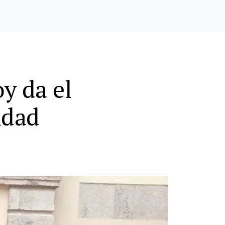
y da el
idad