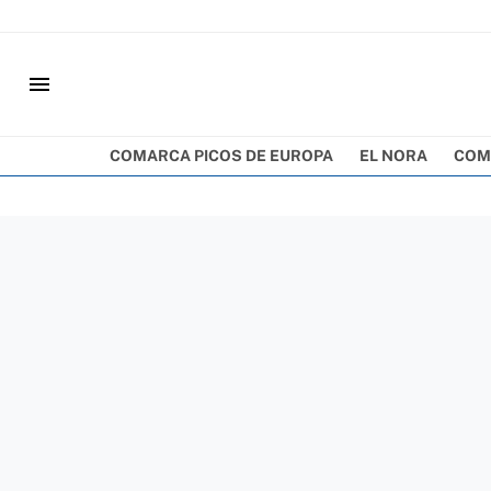
menu
COMARCA PICOS DE EUROPA
EL NORA
COM