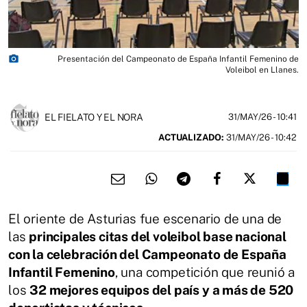
photo_camera
Presentación del Campeonato de España Infantil Femenino de
Voleibol en Llanes.
EL FIELATO Y EL NORA
31/MAY/26
- 10:41
ACTUALIZADO:
31/MAY/26 - 10:42
El oriente de Asturias fue escenario de una de
las
principales citas del voleibol base nacional
con la celebración del Campeonato de España
Infantil Femenino
, una competición que reunió a
los
32 mejores equipos del país y a más de 520