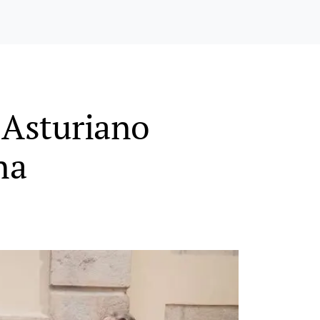
e Asturiano
na