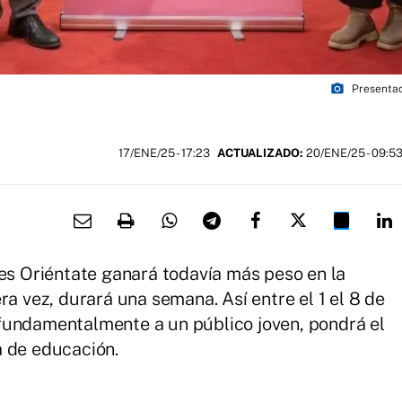
photo_camera
Presentac
17/ENE/25
- 17:23
ACTUALIZADO:
20/ENE/25 - 09:5
nes Oriéntate ganará todavía más peso en la
ra vez, durará una semana. Así entre el 1 el 8 de
fundamentalmente a un público joven, pondrá el
a de educación.