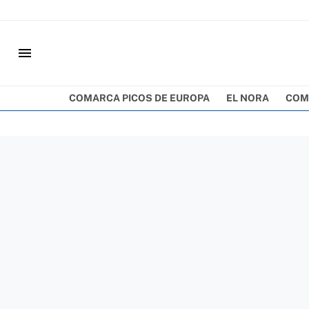
menu
COMARCA PICOS DE EUROPA
EL NORA
COM