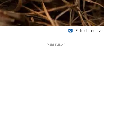
photo_camera
Foto de archivo.
0