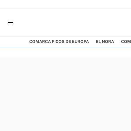
menu
COMARCA PICOS DE EUROPA
EL NORA
COM