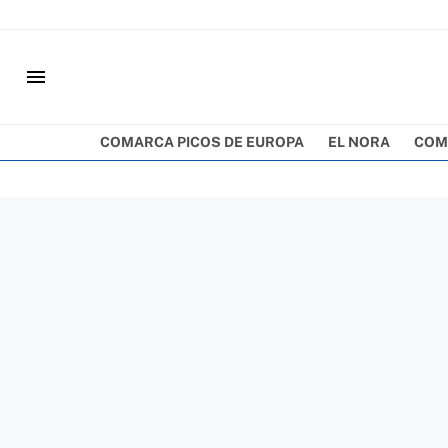
menu
COMARCA PICOS DE EUROPA
EL NORA
COM