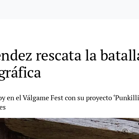
dez rescata la batal
gráfica
hoy en el Válgame Fest con su proyecto ‘Punkill
es