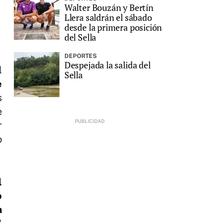
Walter Bouzán y Bertín
Llera saldrán el sábado
desde la primera posición
del Sella
DEPORTES
Despejada la salida del
l
Sella
e
s
e
r
o
l
o
a